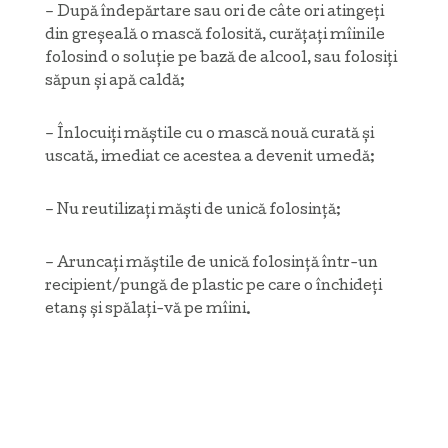
– După îndepărtare sau ori de câte ori atingeți
din greșeală o mască folosită, curățați mîinile
folosind o soluție pe bază de alcool, sau folosiți
săpun și apă caldă;
– Înlocuiți măștile cu o mască nouă curată și
uscată, imediat ce acestea a devenit umedă;
– Nu reutilizați măști de unică folosință;
– Aruncați măștile de unică folosință într-un
recipient/pungă de plastic pe care o închideți
etanș și spălați-vă pe mîini.