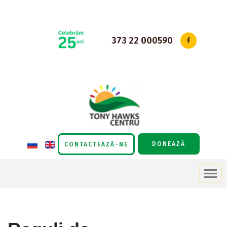
Sari
la
373 22 000590
conținut
DONEAZĂ
CONTACTEAZĂ-NE