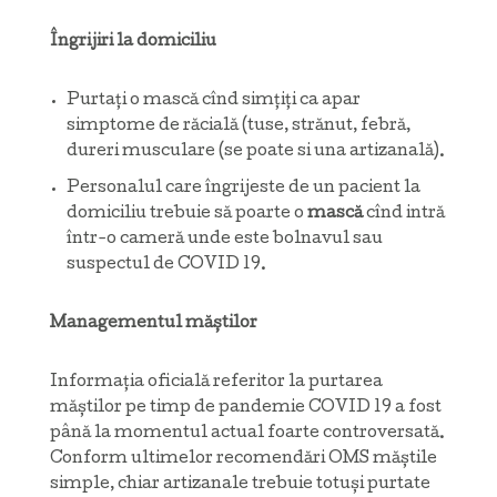
Îngrijiri la domiciliu
Purtați o mască cînd simțiți ca apar
simptome de răcială (tuse, strănut, febră,
dureri musculare (se poate si una artizanală).
Personalul care îngrijeste de un pacient la
domiciliu trebuie să poarte o
mască
cînd intră
într-o cameră unde este bolnavul sau
suspectul de COVID 19.
Managementul măștilor
Informația oficială referitor la purtarea
măștilor pe timp de pandemie COVID 19 a fost
până la momentul actual foarte controversată.
Conform ultimelor recomendări OMS măștile
simple, chiar artizanale trebuie totuși purtate