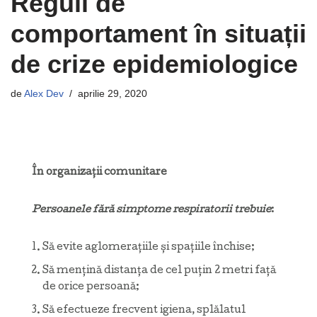
Reguli de
comportament în situații
de crize epidemiologice
de
Alex Dev
aprilie 29, 2020
În organizații comunitare
Persoanele fără simptome respiratorii trebuie
:
Să evite aglomerațiile și spațiile închise;
Să mențină distanța de cel puțin 2 metri față
de orice persoană;
Să efectueze frecvent igiena, splălatul