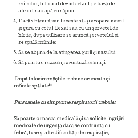
mîinilor, folosind dezinfectant pe bază de
alcool, sau apă cu săpun;
Dacă strănută sau tușește să-și acopere nasul
și gura cu cotul flexat sau cu un șervețel de
hîrtie, după utilizare se aruncă șervețelul și
se spală mîinile;
Să se abțină de la atingerea gurii și nasului;
Să poarte o mască și eventual mănuși.
După folosire măștile trebuie aruncate și
mîinile spălate!!!
Persoanele cu simptome respiratorii trebuie:
Să poarte o mască medicală și să solicite îngrijiri
medicale de urgență dacă se confruntă cu
febră, tuse și alte dificultăți de respirație.