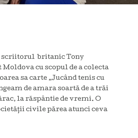
u scriitorul britanic Tony
t Moldova cu scopul de a colecta
oarea sa carte „Jucând tenis cu
ngeam de amara soartă de a trăi
sărac, la răspântie de vremi. O
cietăţii civile părea atunci ceva