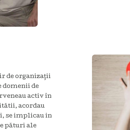
r de organizații
e domenii de
veneau activ în
ătii, acordau
i, se implicau in
e pături ale