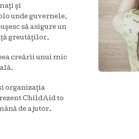
mați și
colo unde guvernele,
eușesc să asigure un
ță greutăților.
eea creării unui mic
ală.
i organizația
prezent ChildAid to
mână de ajutor.