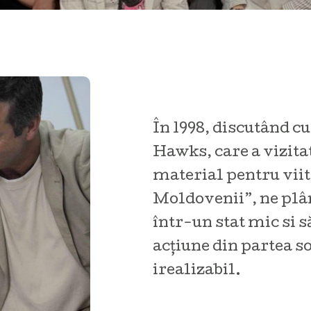
În 1998, discutând c
Hawks, care a vizita
material pentru viit
Moldovenii”, ne plâ
într-un stat mic si 
acţiune din partea so
irealizabil.