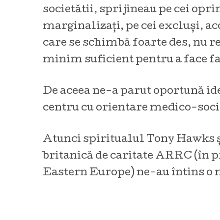
societătii, sprijineau pe cei opri
marginalizați, pe cei excluși, a
care se schimbă foarte des, nu r
minim suficient pentru a face fa
De aceea ne-a parut oportună id
centru cu orientare medico-soci
Atunci spiritualul Tony Hawks ş
britanică de caritate ARRC (în 
Eastern Europe) ne-au întins o 