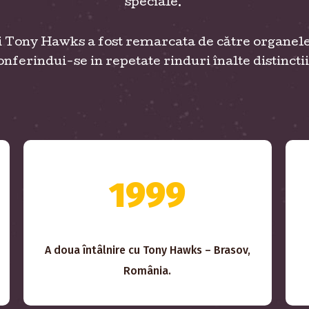
speciale.
i Tony Hawks a fost remarcata de către organele 
onferindui-se in repetate rinduri înalte distincti
1999
A doua întâlnire cu Tony Hawks – Brasov,
România.