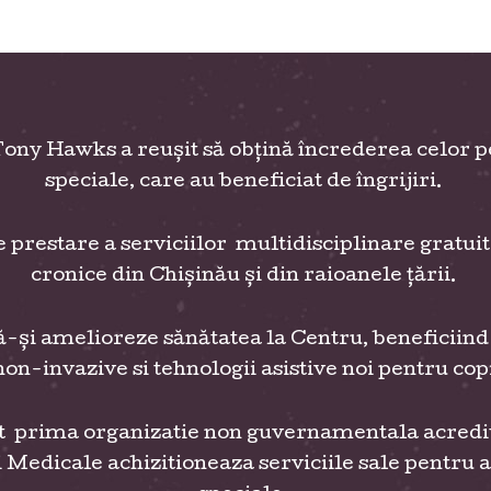
Tony Hawks a reușit să obţină încrederea celor pes
speciale, care au beneficiat de îngrijiri.
e prestare a serviciilor multidisciplinare gratui
cronice din Chișinău și din raioanele țării.
 să-și amelioreze sănătatea la Centru, beneficii
on-invazive si tehnologii asistive noi pentru copi
 prima organizatie non guvernamentala acreditata
dicale achizitioneaza serviciile sale pentru a f