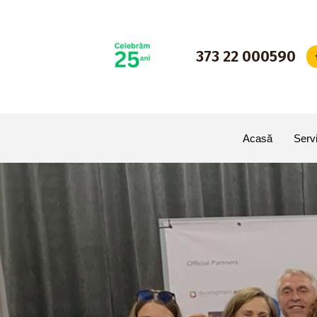
Sari
373 22 000590
la
conținut
Acasă
Servi