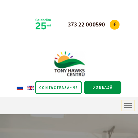
Sari
la
373 22 000590
conținut
DONEAZĂ
CONTACTEAZĂ-NE