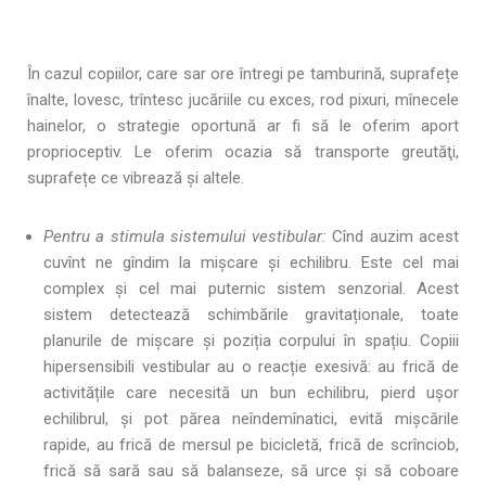
În cazul copiilor, care sar ore întregi pe tamburină, suprafețe
înalte, lovesc, trîntesc jucăriile cu exces, rod pixuri, mînecele
hainelor, o strategie oportună ar fi să le oferim aport
proprioceptiv. Le oferim ocazia să transporte greutăţi,
suprafețe ce vibrează și altele.
Pentru a stimula sistemului vestibular:
Cînd auzim acest
cuvînt ne gîndim la mișcare și echilibru. Este cel mai
complex și cel mai puternic sistem senzorial. Acest
sistem detectează schimbările gravitaționale, toate
planurile de mișcare și poziția corpului în spațiu. Copiii
hipersensibili vestibular au o reacție exesivă: au frică de
activitățile care necesită un bun echilibru, pierd ușor
echilibrul, și pot părea neîndemînatici, evită mișcările
rapide, au frică de mersul pe bicicletă, frică de scrînciob,
frică să sară sau să balanseze, să urce și să coboare