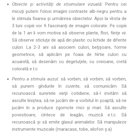
Obiecte şi activităţi de stiumulare vizuală
:
Pentru cei
micuţi putem folosi imagini contraste alb-negru pentru a
le stimula fixarea şi urmărirea obiectelor. Apoi la vîrsta de
3 luni copiii vor fi fascinanţi de imagini colorate. Pe copiii
de la 1 an îi vom motiva să observe plante, flori, fiinţe vii.
Să observe sticluţe de apă din plastic cu lichide de diferite
culori. La 2-3 ani să asociem culori, beţişoare, forme
geometrice, să aplicăm pe foaia de hîrtie culori cu
acuarelă, să desenăm cu degetuţele, cu creioane, cretă
colorată e.t.c
Pentru a stimula au
z
ul:
să vorbim, să vorbim, să vorbim,
să punem gîndurile în cuvinte, să comunicăm. Să
recunoască sunetele vieţii cotidiene, să-l invităm să
asculte liniştea, să ne jucăm de-a vorbitul în şoaptă, să ne
jucăm în a produce zgomote mici şi mari. Să asculte
povestioare, cîntece de leagăn, muzică e.t.c. Să
recunoască şi să emite glasul animalelor. Să manipuleze
instrumente muzicale (maracase, tobe, xilofon ş.a)