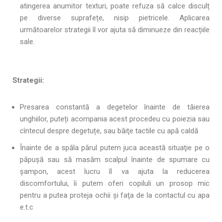
atingerea anumitor texturi, poate refuza să calce disculț
pe diverse suprafețe, nisip pietricele. Aplicarea
următoarelor strategii îl vor ajuta să diminueze din reacțiile
sale.
Strategii:
Presarea constantă a degetelor înainte de tăierea
unghiilor, puteți acompania acest procedeu cu poiezia sau
cîntecul despre degetuțe, sau băiţe tactile cu apă caldă
Înainte de a spăla părul putem juca această situaţie pe o
păpuşă sau să masăm scalpul înainte de spumare cu
şampon, acest lucru îl va ajuta la reducerea
discomfortului, îi putem oferi copiluli un prosop mic
pentru a putea proteja ochii şi faţa de la contactul cu apa
e.t.c