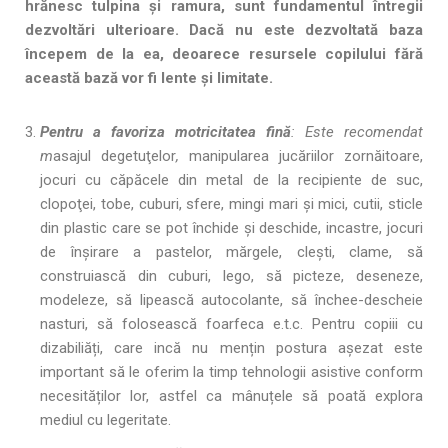
hrănesc tulpina și ramura, sunt fundamentul întregii
dezvoltări ulterioare. Dacă nu este dezvoltată baza
începem de la ea, deoarece resursele copilului fără
această bază vor fi lente și limitate.
Pentru a favori
z
a motricitatea fină
: Este recomendat
m
asajul degetuţelor
,
manipularea jucăriilor zornăitoare,
jocuri cu căpăcele din metal de la recipiente de suc,
clopoţei, tobe, cuburi, sfere, mingi mari şi mici, cutii, sticle
din plastic care se pot închide şi deschide, incastre, jocuri
de înşirare a pastelor, mărgele, cleşti, clame, să
construiască din cuburi, lego, să picteze, deseneze,
modeleze, să lipească autocolante, să închee-descheie
nasturi, să folosească foarfeca e.t.c. Pentru copiii cu
dizabiliăți, care incă nu mențin postura așezat este
important să le oferim la timp tehnologii asistive conform
necesităților lor, astfel ca mânuțele să poată explora
mediul cu legeritate.