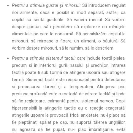
Pentru a stimula gustul şi mirosul:
Să întroducem regulat
noi alimente, dacă e posibil în mod separat, astfel, ca
copilul să simtă gusturile
.
Să variem meniul. Să vorbim
despre gusturi, să-i permitem să exploreze cu mînuţele
alimentele pe care le consumă. Să sensibilizăm copilul la
mirosuri: să miroase o floare, un aliment, o băutură. Să
vorbim despre mirosuri, să le numim, să le descriem.
Pentru a stimula sistemul tactil:
care include toată pielea,
precum și în interiorul gurii, nasului și urechilor. Intrarea
tactilă poate fi sub formă de atingere ușoară sau atingere
fermă. Sistemul tactil este responsabil pentru detectarea
și procesarea durerii și a temperaturii. Atingerea prin
presiune profundă este o metodă de intrare tactilă și tinde
să fie reglatoare, calmantă pentru sistemul nervos. Copii
hipersensibili la atingerile tactile au o reacție exagerată:
atingerile ușoare le provoacă frică, anxietate, nu-i place să
fie pieptănat, spălat pe cap, nu suportă tăierea unghiilor,
nu agrează să fie pupat, nu-i plac îmbrățișările, evită