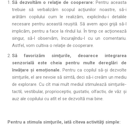
Să dezvoltăm o relaţie de cooperare:
Pentru aceasta
trebuie să verbalizăm scopul acţiunilor noastre, să-i
arătăm copilului cum le realizăm, explicîndu-i detaliile
necesare pentru această reuşită. Să avem apoi grijă să-l
implicăm, pentru a face la rîndul lui. În timp ce acţionează
singur, să-l observăm, încurajîndu-l cu un comentariu.
Astfel, vom cultiva o relaţie de cooperare.
Să favorizăm simţurile, deoarece integrarea
senzorială este cheia pentru multe dereglări de
învățare și emoționale.
Pentru ca copilul să-şi dezvolte
simţurile, el are nevoie să simtă, deci să-i creăm un mediu
de explorare. Cu cît mai mult mediul stimulează simţurile-
tactil, vestibular, proprioceptiv, gustativ, olfactiv, de văz și
auz ale copilului cu atît el se dezvoltă mai bine.
Pentru a stimula simţurile, iată cîteva activităţi simple: