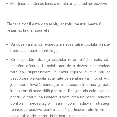
Menţinerea stării de bine, a emoţiilor și atitudinei pozitive.
Fiecare copil este deosebit, iar rolul nostru poate fi
rezumat la următoarele:
Să observăm şi să respectăm necesităţile copilului prin: a-
l vedea, a-l auzi, a-l înţelege;
Să respectăm dorinţa copilului în activităţile reale, să-l
educăm oferindu-i posibilitatea de a deveni independent
fără să-l supratutelăm. În cazul copiilor cu tulburări de
dezvoltare principala activitate de învăţare va fi jocul. Prin
joc copilul învaţă, cunoaşte şi descoperă lumea şi viaţa
într-o formă accesibilă pentru el. Reeşind din cele expuse,
pentru o mai bună învăţare îi vom crea un mediu adaptiv,
conform necesităţilor sale, vom adapta strategii,
tehnologii asistive pentru ca să participle activ în timpul
activităților alimentare, îmbrăcare, scris e.t.c.