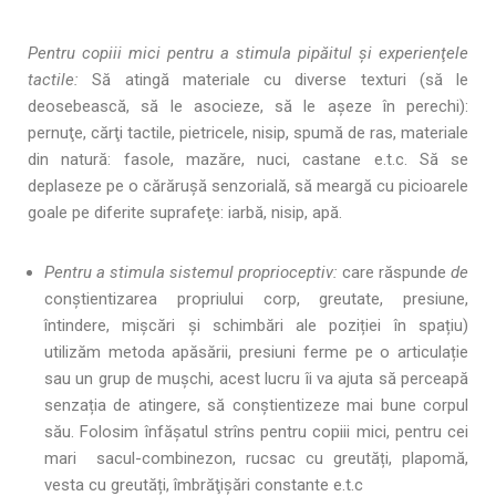
Pentru copiii mici pentru a stimula pipăitul şi experienţele
tactile:
Să atingă materiale cu diverse texturi (să le
deosebească, să le asocieze, să le aşeze în perechi):
pernuţe, cărţi tactile, pietricele, nisip, spumă de ras, materiale
din natură: fasole, mazăre, nuci, castane e.t.c. Să se
deplaseze pe o cărăruşă senzorială, să meargă cu picioarele
goale pe diferite suprafeţe: iarbă, nisip, apă.
Pentru a stimula sistemul proprioceptiv:
care răspunde
de
conștientizarea propriului corp, greutate, presiune,
întindere, mișcări și schimbări ale poziției în spațiu)
utilizăm metoda apăsării, presiuni ferme pe o articulație
sau un grup de mușchi, acest lucru îi va ajuta să perceapă
senzația de atingere, să conștientizeze mai bune corpul
său. Folosim înfășatul strîns pentru copiii mici, pentru cei
mari sacul-combinezon, rucsac cu greutăți, plapomă,
vesta cu greutăți, îmbrăţişări constante e.t.c