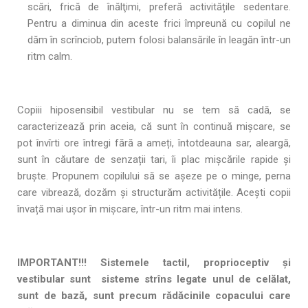
scări, frică de înălţimi, preferă activitățile sedentare.
Pentru a diminua din aceste frici împreună cu copilul ne
dăm în scrînciob, putem folosi balansările în leagăn într-un
ritm calm.
Copiii hiposensibil vestibular nu se tem să cadă, se
caracterizează prin aceia, că sunt în continuă mișcare, se
pot învîrti ore întregi fără a ameți, întotdeauna sar, aleargă,
sunt în căutare de senzații tari, îi plac mișcările rapide și
bruște. Propunem copilului să se aşeze pe o minge, perna
care vibrează, dozăm și structurăm activitățile. Acești copii
învață mai ușor în mișcare, într-un ritm mai intens.
IMPORTANT!!! Sistemele tactil, proprioceptiv și
vestibular sunt sisteme strîns legate unul de celălat,
sunt de bază, sunt precum rădăcinile copacului care