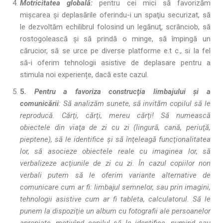
Motricitatea globală:
pentru cei mici să favorizăm
mişcarea şi deplasările oferindu-i un spaţiu securizat, să
le dezvoltăm echilibrul folosind un legănuţ, scrânciob, să
rostogolească şi să prindă o minge, să împingă un
cărucior, să se urce pe diverse platforme e.t c., si la fel
să-i oferim tehnologii asistive de deplasare pentru a
stimula noi experiențe, dacă este cazul.
5
. Pentru a favoriza construcţia limbajului şi a
comunicării
: Să analizăm sunete, să invităm copilul să le
reproducă. Cărţi, cărţi, mereu cărţi! Să numească
obiectele din viaţa de zi cu zi (lingură, cană, periuţă,
pieptene), să le identifice şi să înţeleagă funcţionalitatea
lor, să asocieze obiectele reale cu imaginea lor, să
verbalizeze acţiunile de zi cu zi. În cazul copiilor non
verbali putem să le oferim variante alternative de
comunicare cum ar fi: limbajul semnelor, sau prin imagini,
tehnologii asistive cum ar fi tableta, calculatorul. Să le
punem la dispoziţie un album cu fotografii ale persoanelor
apropiate, motivînd copilul să le identifice, numind sau