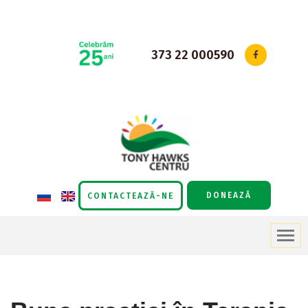
Sari
la
373 22 000590
conținut
DONEAZĂ
CONTACTEAZĂ-NE