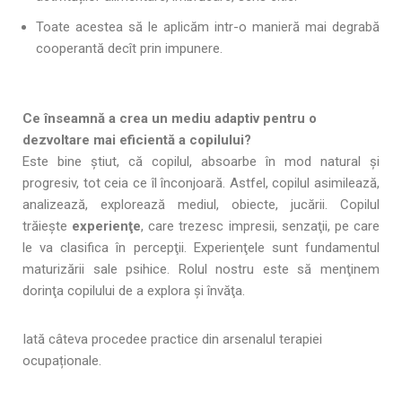
Toate acestea să le aplicăm intr-o manieră mai degrabă
cooperantă decît prin impunere.
Ce înseamnă a crea un mediu adaptiv pentru o
dezvoltare mai eficientă a copilului?
Este bine ştiut, că copilul, absoarbe în mod natural şi
progresiv, tot ceia ce îl înconjoară. Astfel, copilul asimilează,
analizează, explorează mediul, obiecte, jucării. Copilul
trăieşte
experienţe
, care trezesc impresii, senzaţii, pe care
le va clasifica în percepţii. Experienţele sunt fundamentul
maturizării sale psihice. Rolul nostru este să menţinem
dorinţa copilului de a explora şi învăţa.
Iată câteva procedee practice din arsenalul terapiei
ocupaționale.