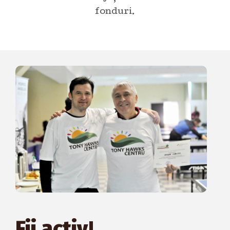
fonduri.
Fii activ!​