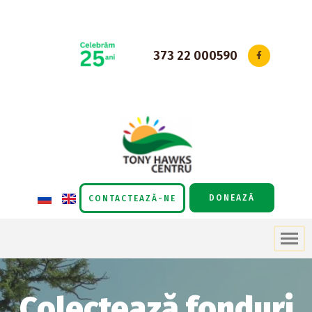
Sari
la
373 22 000590
conținut
DONEAZĂ
CONTACTEAZĂ-NE
Colectează fonduri