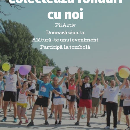
cu noi
Fii Activ
Donează ziua ta
Alătură-te unui eveniment
Participă la tombolă