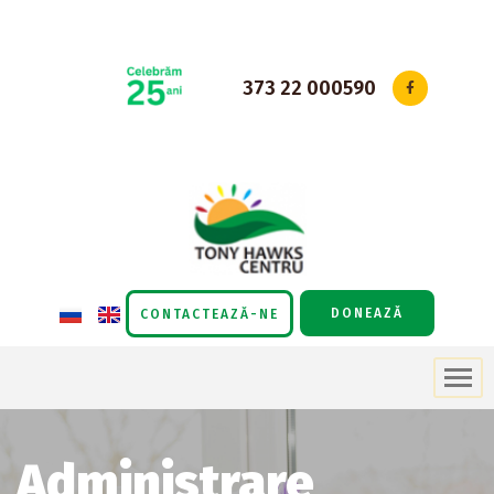
Sari
la
373 22 000590
conținut
DONEAZĂ
CONTACTEAZĂ-NE
Administrare